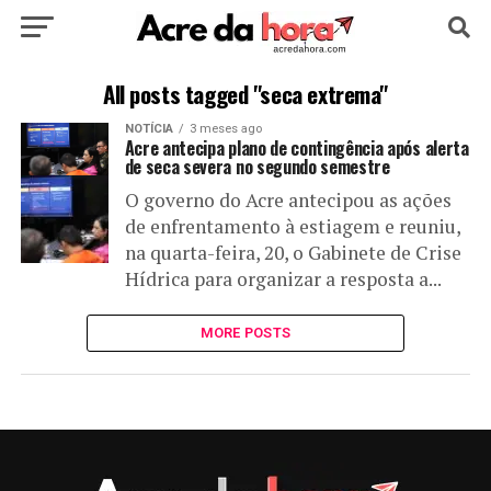
HOME
POLÍTICA
CULTURA
ESPORTE
All posts tagged "seca extrema"
NOTÍCIA
3 meses ago
EDUCAÇÃO
NOTÍCIA
MUNDO
Acre antecipa plano de contingência após alerta
de seca severa no segundo semestre
O governo do Acre antecipou as ações
de enfrentamento à estiagem e reuniu,
na quarta-feira, 20, o Gabinete de Crise
Hídrica para organizar a resposta a...
MORE POSTS