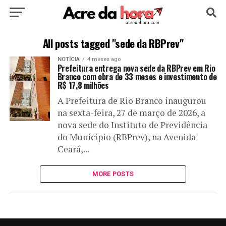
HOME
POLÍTICA
CULTURA
ESPORTE
All posts tagged "sede da RBPrev"
NOTÍCIA
4 meses ago
EDUCAÇÃO
NOTÍCIA
MUNDO
Prefeitura entrega nova sede da RBPrev em Rio
Branco com obra de 33 meses e investimento de
R$ 17,8 milhões
A Prefeitura de Rio Branco inaugurou
na sexta-feira, 27 de março de 2026, a
nova sede do Instituto de Previdência
do Município (RBPrev), na Avenida
Ceará,...
MORE POSTS