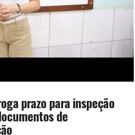
roga prazo para inspeção
 documentos de
ção