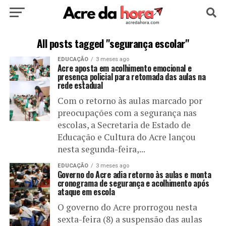
HOME
POLÍTICA
CULTURA
ESPORTE
All posts tagged "segurança escolar"
EDUCAÇÃO
3 meses ago
EDUCAÇÃO
NOTÍCIA
MUNDO
Acre aposta em acolhimento emocional e
presença policial para retomada das aulas na
rede estadual
Com o retorno às aulas marcado por
preocupações com a segurança nas
escolas, a Secretaria de Estado de
Educação e Cultura do Acre lançou
nesta segunda-feira,...
EDUCAÇÃO
3 meses ago
Governo do Acre adia retorno às aulas e monta
cronograma de segurança e acolhimento após
ataque em escola
O governo do Acre prorrogou nesta
sexta-feira (8) a suspensão das aulas