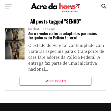
HOME
POLÍTICA
CULTURA
ESPORTE
All posts tagged "SENAD"
NOTÍCIA
1 ano ago
EDUCAÇÃO
NOTÍCIA
MUNDO
Acre recebe viaturas adaptadas para cães
farejadores da Polícia Federal
O estado do Acre foi contemplado com
viaturas especiais para o transporte de
cães farejadores da Polícia Federal. A
entrega faz parte de uma iniciativa
nacional...
MORE POSTS