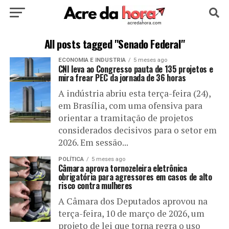
HOME
POLÍTICA
CULTURA
ESPORTE
All posts tagged "Senado Federal"
ECONOMIA E INDUSTRIA
5 meses ago
EDUCAÇÃO
NOTÍCIA
MUNDO
CNI leva ao Congresso pauta de 135 projetos e
mira frear PEC da jornada de 36 horas
A indústria abriu esta terça-feira (24),
em Brasília, com uma ofensiva para
orientar a tramitação de projetos
considerados decisivos para o setor em
2026. Em sessão...
POLÍTICA
5 meses ago
Câmara aprova tornozeleira eletrônica
obrigatória para agressores em casos de alto
risco contra mulheres
A Câmara dos Deputados aprovou na
terça-feira, 10 de março de 2026, um
projeto de lei que torna regra o uso