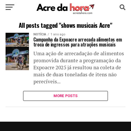
HOME
POLÍTICA
CULTURA
ESPORTE
All posts tagged "shows musicais Acre"
NOTÍCIA
1 ano ago
EDUCAÇÃO
NOTÍCIA
MUNDO
Campanha da Expoacre arrecada alimentos em
troca de ingressos para atrações musicais
Uma ação de arrecadação de alimentos
promovida durante a programação da
Expoacre 2025 já resultou na coleta de
mais de duas toneladas de itens não
perecíveis...
MORE POSTS