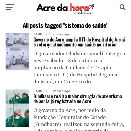
HOME
POLÍTICA
CULTURA
ESPORTE
All posts tagged "sistema de saúde"
SAÚDE
10 meses ago
EDUCAÇÃO
NOTÍCIA
MUNDO
Governo do Acre amplia UTI do Hospital do Juruá
e reforça atendimento em saúde no interior
O governador Gladson Cameli entregou
neste sábado, 18 de outubro, a
ampliação da Unidade de Terapia
Intensiva (UTI) do Hospital Regional
do Juruá, em Cruzeiro do...
SAÚDE
10 meses ago
Fundhacre realiza maior cirurgia de aneurisma
de aorta já registrada no Acre
O governo do Acre, por meio da
Fundação Hospitalar do Estado
(Fundhacre), realizou na segunda-feira,