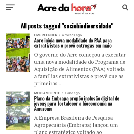
HOME
POLÍTICA
CULTURA
ESPORTE
All posts tagged "sociobiodiversidade"
EMPREENDER
4 meses ago
EDUCAÇÃO
NOTÍCIA
MUNDO
Acre inicia nova modalidade do PAA para
extrativistas e prevê entregas em maio
O governo do Acre começou a executar
uma nova modalidade do Programa de
Aquisição de Alimentos (PAA) voltada
a famílias extrativistas e prevê que as
primeiras...
MEIO AMBIENTE
1 ano ago
Plano da Embrapa propõe inclusão digital de
jovens para fortalecer a bioeconomia na
Amazônia
A Empresa Brasileira de Pesquisa
Agropecuária (Embrapa) lançou um
plano estratégico voltado ao