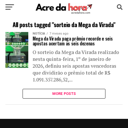
HOME
POLÍTICA
CULTURA
ESPORTE
All posts tagged "sorteio da Mega da Virada"
NOTÍCIA
7 meses ago
EDUCAÇÃO
NOTÍCIA
MUNDO
Mega da Virada paga prêmio recorde e seis
apostas acertam as seis dezenas
O sorteio da Mega da Virada realizado
nesta quinta-feira, 1º de janeiro de
2026, definiu seis apostas vencedoras
que dividirão o prêmio total de R$
1.091.357.286,52,...
MORE POSTS