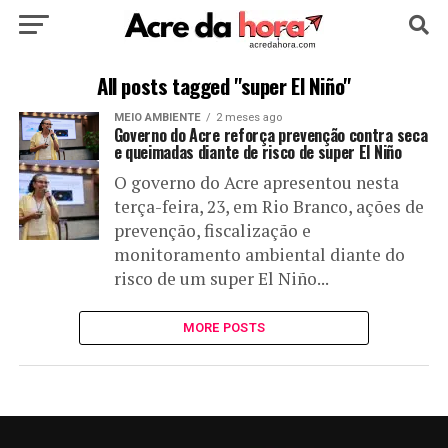
HOME
POLÍTICA
CULTURA
ESPORTE
All posts tagged "super El Niño"
MEIO AMBIENTE
2 meses ago
EDUCAÇÃO
NOTÍCIA
MUNDO
Governo do Acre reforça prevenção contra seca
e queimadas diante de risco de super El Niño
O governo do Acre apresentou nesta
terça-feira, 23, em Rio Branco, ações de
prevenção, fiscalização e
monitoramento ambiental diante do
risco de um super El Niño...
MORE POSTS