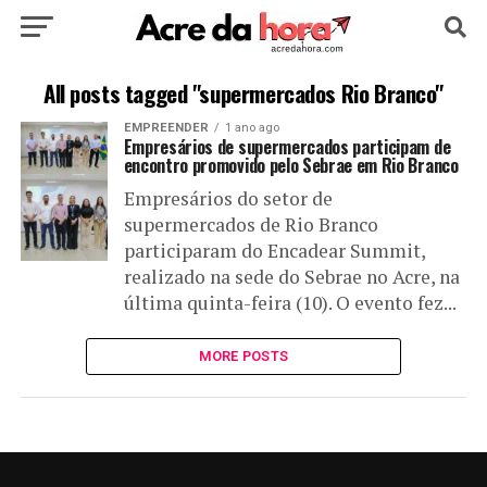
HOME
POLÍTICA
CULTURA
ESPORTE
All posts tagged "supermercados Rio Branco"
EMPREENDER
1 ano ago
EDUCAÇÃO
NOTÍCIA
MUNDO
Empresários de supermercados participam de
encontro promovido pelo Sebrae em Rio Branco
Empresários do setor de
supermercados de Rio Branco
participaram do Encadear Summit,
realizado na sede do Sebrae no Acre, na
última quinta-feira (10). O evento fez...
MORE POSTS