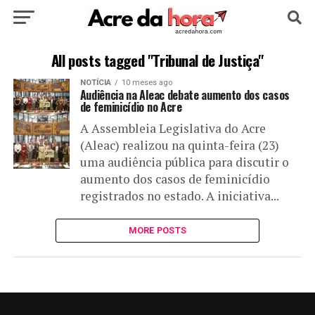
HOME
POLÍTICA
CULTURA
ESPORTE
All posts tagged "Tribunal de Justiça"
NOTÍCIA
10 meses ago
EDUCAÇÃO
NOTÍCIA
MUNDO
Audiência na Aleac debate aumento dos casos
de feminicídio no Acre
A Assembleia Legislativa do Acre
(Aleac) realizou na quinta-feira (23)
uma audiência pública para discutir o
aumento dos casos de feminicídio
registrados no estado. A iniciativa...
MORE POSTS