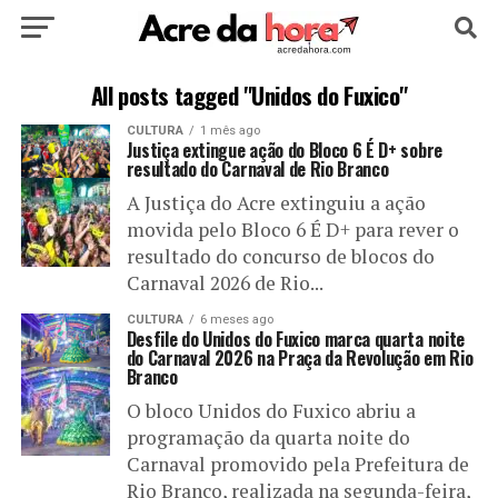
HOME
POLÍTICA
CULTURA
ESPORTE
All posts tagged "Unidos do Fuxico"
CULTURA
1 mês ago
EDUCAÇÃO
NOTÍCIA
MUNDO
Justiça extingue ação do Bloco 6 É D+ sobre
resultado do Carnaval de Rio Branco
A Justiça do Acre extinguiu a ação
movida pelo Bloco 6 É D+ para rever o
resultado do concurso de blocos do
Carnaval 2026 de Rio...
CULTURA
6 meses ago
Desfile do Unidos do Fuxico marca quarta noite
do Carnaval 2026 na Praça da Revolução em Rio
Branco
O bloco Unidos do Fuxico abriu a
programação da quarta noite do
Carnaval promovido pela Prefeitura de
Rio Branco, realizada na segunda-feira,