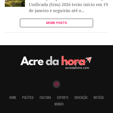
Unificada (Sisu) 2026 terão início em 19
de janeiro e seguirão até o...
MORE POSTS
HOME
POLÍTICA
CULTURA
ESPORTE
EDUCAÇÃO
NOTÍCIA
MUNDO