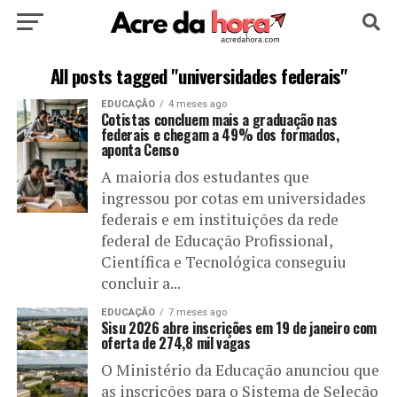
HOME
POLÍTICA
CULTURA
ESPORTE
All posts tagged "universidades federais"
EDUCAÇÃO
4 meses ago
EDUCAÇÃO
NOTÍCIA
MUNDO
Cotistas concluem mais a graduação nas
federais e chegam a 49% dos formados,
aponta Censo
A maioria dos estudantes que
ingressou por cotas em universidades
federais e em instituições da rede
federal de Educação Profissional,
Científica e Tecnológica conseguiu
concluir a...
EDUCAÇÃO
7 meses ago
Sisu 2026 abre inscrições em 19 de janeiro com
oferta de 274,8 mil vagas
O Ministério da Educação anunciou que
as inscrições para o Sistema de Seleção