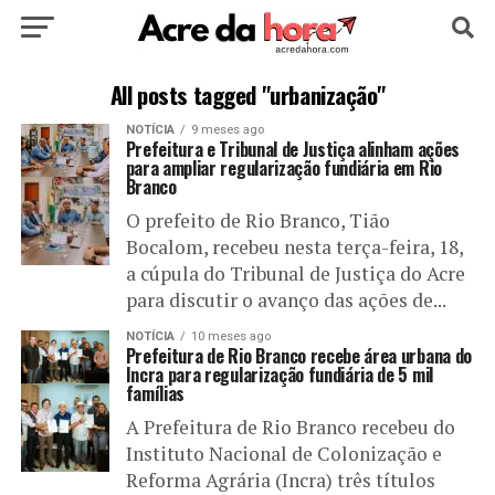
HOME
POLÍTICA
CULTURA
ESPORTE
All posts tagged "urbanização"
NOTÍCIA
9 meses ago
EDUCAÇÃO
NOTÍCIA
MUNDO
Prefeitura e Tribunal de Justiça alinham ações
para ampliar regularização fundiária em Rio
Branco
O prefeito de Rio Branco, Tião
Bocalom, recebeu nesta terça-feira, 18,
a cúpula do Tribunal de Justiça do Acre
para discutir o avanço das ações de...
NOTÍCIA
10 meses ago
Prefeitura de Rio Branco recebe área urbana do
Incra para regularização fundiária de 5 mil
famílias
A Prefeitura de Rio Branco recebeu do
Instituto Nacional de Colonização e
Reforma Agrária (Incra) três títulos