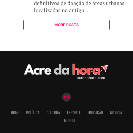
definitivos de doação de áreas urbanas
localizadas no antigo...
MORE POSTS
HOME
POLÍTICA
CULTURA
ESPORTE
EDUCAÇÃO
NOTÍCIA
MUNDO