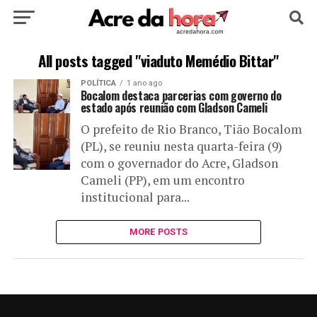
HOME
POLÍTICA
CULTURA
ESPORTE
All posts tagged "viaduto Memédio Bittar"
POLÍTICA
1 ano ago
EDUCAÇÃO
NOTÍCIA
MUNDO
Bocalom destaca parcerias com governo do
estado após reunião com Gladson Cameli
O prefeito de Rio Branco, Tião Bocalom
(PL), se reuniu nesta quarta-feira (9)
com o governador do Acre, Gladson
Cameli (PP), em um encontro
institucional para...
MORE POSTS