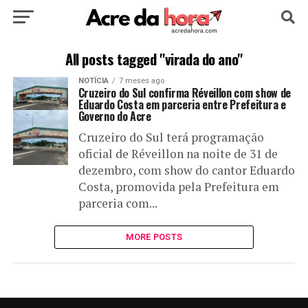
HOME
POLÍTICA
CULTURA
ESPORTE
All posts tagged "virada do ano"
NOTÍCIA
7 meses ago
EDUCAÇÃO
NOTÍCIA
MUNDO
Cruzeiro do Sul confirma Réveillon com show de
Eduardo Costa em parceria entre Prefeitura e
Governo do Acre
Cruzeiro do Sul terá programação
oficial de Réveillon na noite de 31 de
dezembro, com show do cantor Eduardo
Costa, promovida pela Prefeitura em
parceria com...
MORE POSTS