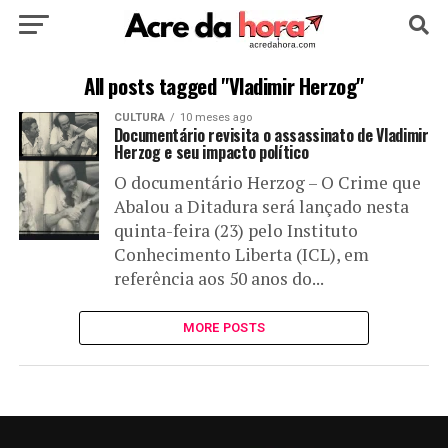
HOME
POLÍTICA
CULTURA
ESPORTE
All posts tagged "Vladimir Herzog"
CULTURA
10 meses ago
EDUCAÇÃO
NOTÍCIA
MUNDO
Documentário revisita o assassinato de Vladimir
Herzog e seu impacto político
O documentário Herzog – O Crime que
Abalou a Ditadura será lançado nesta
quinta-feira (23) pelo Instituto
Conhecimento Liberta (ICL), em
referência aos 50 anos do...
MORE POSTS