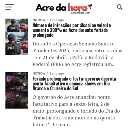
HOME
NOTÍCIA
POLÍTICA
1 ano ago
CULTURA
ESPORTE
Número de infrações por álcool ao volante
aumenta 300% no Acre durante feriado
prolongado
EDUCAÇÃO
NOTÍCIA
MUNDO
Durante a Operação Semana Santa e
Tiradentes 2025, realizada entre os dias
17 e 21 de abril, a Polícia Rodoviária
Federal (PRF) no Acre registrou um...
NOTÍCIA
1 ano ago
Feriado prolongado e festa: governo decreta
ponto facultativo e anuncia shows em Rio
Branco e Cruzeiro do Sul
O governo do Acre anunciou ponto
facultativo para a sexta-feira, 2 de
maio, prolongando o feriado do Dia do
Trabalhador, comemorado na quinta-
feira, 1º de maio....