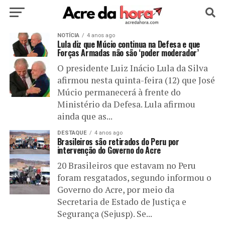
HOME
NOTÍCIA
POLÍTICA
4 anos ago
CULTURA
ESPORTE
Lula diz que Múcio continua na Defesa e que
Forças Armadas não são ‘poder moderador’
EDUCAÇÃO
NOTÍCIA
MUNDO
O presidente Luiz Inácio Lula da Silva
afirmou nesta quinta-feira (12) que José
Múcio permanecerá à frente do
Ministério da Defesa. Lula afirmou
ainda que as...
DESTAQUE
4 anos ago
Brasileiros são retirados do Peru por
intervenção do Governo do Acre
20 Brasileiros que estavam no Peru
foram resgatados, segundo informou o
Governo do Acre, por meio da
Secretaria de Estado de Justiça e
Segurança (Sejusp). Se...