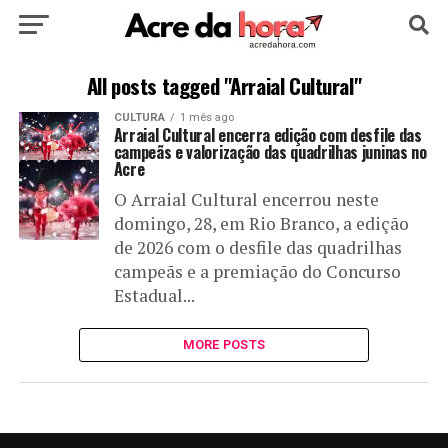
HOME
POLÍTICA
CULTURA
ESPORTE
All posts tagged "Arraial Cultural"
CULTURA
1 mês ago
EDUCAÇÃO
NOTÍCIA
MUNDO
Arraial Cultural encerra edição com desfile das
campeãs e valorização das quadrilhas juninas no
Acre
O Arraial Cultural encerrou neste
domingo, 28, em Rio Branco, a edição
de 2026 com o desfile das quadrilhas
campeãs e a premiação do Concurso
Estadual...
MORE POSTS