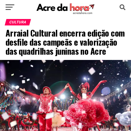
HOME
POLÍTICA
CULTURA
ESPORTE
CULTURA
Arraial Cultural encerra edição com
EDUCAÇÃO
NOTÍCIA
MUNDO
desfile das campeãs e valorização
das quadrilhas juninas no Acre