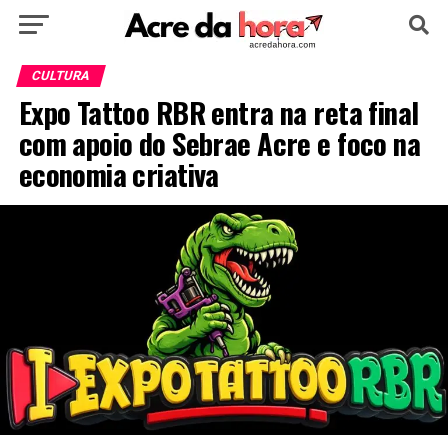
HOME
POLÍTICA
CULTURA
ESPORTE
CULTURA
Expo Tattoo RBR entra na reta final
EDUCAÇÃO
NOTÍCIA
MUNDO
com apoio do Sebrae Acre e foco na
economia criativa