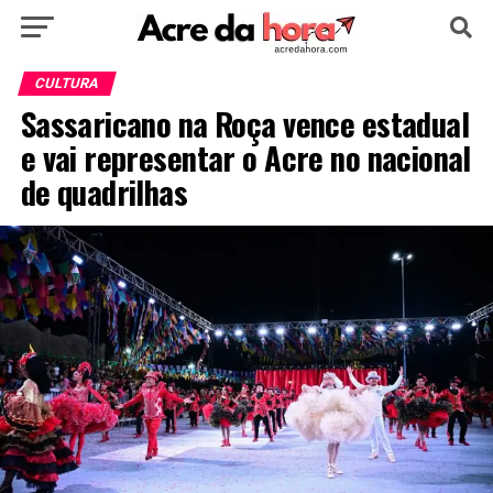
HOME
POLÍTICA
CULTURA
ESPORTE
CULTURA
Sassaricano na Roça vence estadual
EDUCAÇÃO
NOTÍCIA
MUNDO
e vai representar o Acre no nacional
de quadrilhas