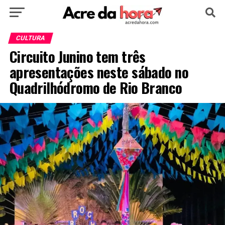
HOME
POLÍTICA
CULTURA
ESPORTE
CULTURA
Circuito Junino tem três
EDUCAÇÃO
NOTÍCIA
MUNDO
apresentações neste sábado no
Quadrilhódromo de Rio Branco