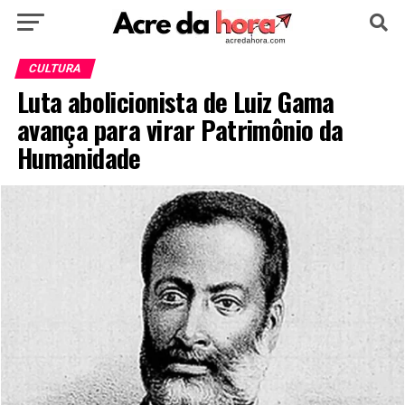
HOME
POLÍTICA
CULTURA
ESPORTE
CULTURA
Luta abolicionista de Luiz Gama
EDUCAÇÃO
NOTÍCIA
MUNDO
avança para virar Patrimônio da
Humanidade