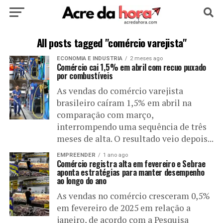
HOME
POLÍTICA
CULTURA
ESPORTE
All posts tagged "comércio varejista"
ECONOMIA E INDUSTRIA
2 meses ago
EDUCAÇÃO
NOTÍCIA
MUNDO
Comércio cai 1,5% em abril com recuo puxado
por combustíveis
As vendas do comércio varejista
brasileiro caíram 1,5% em abril na
comparação com março,
interrompendo uma sequência de três
meses de alta. O resultado veio depois...
EMPREENDER
1 ano ago
Comércio registra alta em fevereiro e Sebrae
aponta estratégias para manter desempenho
ao longo do ano
As vendas no comércio cresceram 0,5%
em fevereiro de 2025 em relação a
janeiro, de acordo com a Pesquisa