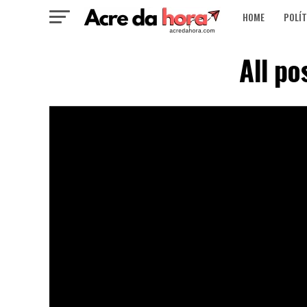
HOME
POLÍT
All po