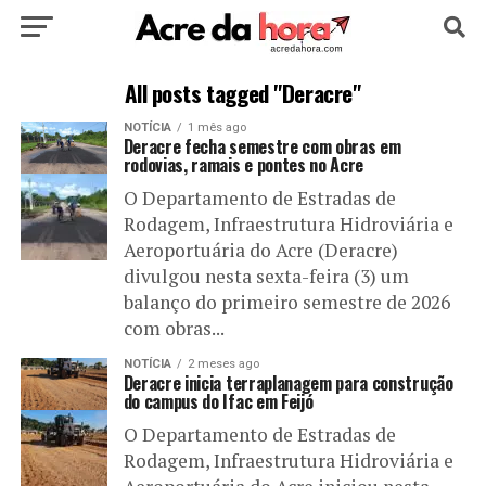
HOME
POLÍTICA
CULTURA
ESPORTE
All posts tagged "Deracre"
NOTÍCIA
1 mês ago
EDUCAÇÃO
NOTÍCIA
MUNDO
Deracre fecha semestre com obras em
rodovias, ramais e pontes no Acre
O Departamento de Estradas de
Rodagem, Infraestrutura Hidroviária e
Aeroportuária do Acre (Deracre)
divulgou nesta sexta-feira (3) um
balanço do primeiro semestre de 2026
com obras...
NOTÍCIA
2 meses ago
Deracre inicia terraplanagem para construção
do campus do Ifac em Feijó
O Departamento de Estradas de
Rodagem, Infraestrutura Hidroviária e