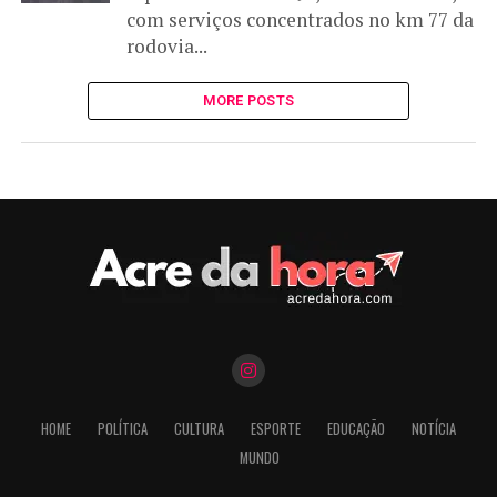
com serviços concentrados no km 77 da
rodovia...
MORE POSTS
HOME
POLÍTICA
CULTURA
ESPORTE
EDUCAÇÃO
NOTÍCIA
MUNDO