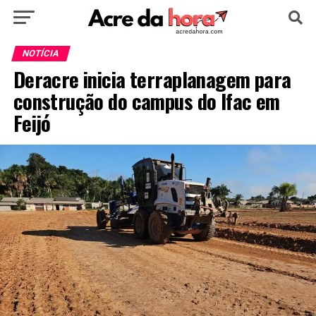
HOME
POLÍTICA
CULTURA
ESPORTE
NOTÍCIA
Deracre inicia terraplanagem para
EDUCAÇÃO
NOTÍCIA
MUNDO
construção do campus do Ifac em
Feijó