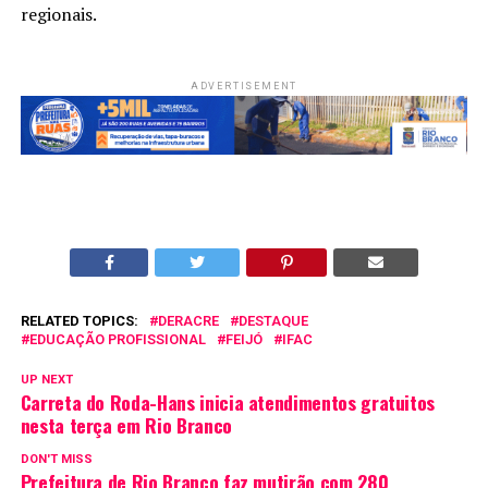
regionais.
ADVERTISEMENT
RELATED TOPICS:
DERACRE
DESTAQUE
EDUCAÇÃO PROFISSIONAL
FEIJÓ
IFAC
UP NEXT
Carreta do Roda-Hans inicia atendimentos gratuitos
nesta terça em Rio Branco
DON'T MISS
Prefeitura de Rio Branco faz mutirão com 280