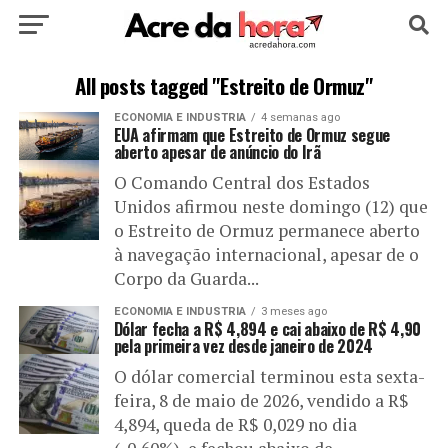
HOME
POLÍTICA
CULTURA
ESPORTE
All posts tagged "Estreito de Ormuz"
ECONOMIA E INDUSTRIA
4 semanas ago
EDUCAÇÃO
NOTÍCIA
MUNDO
EUA afirmam que Estreito de Ormuz segue
aberto apesar de anúncio do Irã
O Comando Central dos Estados
Unidos afirmou neste domingo (12) que
o Estreito de Ormuz permanece aberto
à navegação internacional, apesar de o
Corpo da Guarda...
ECONOMIA E INDUSTRIA
3 meses ago
Dólar fecha a R$ 4,894 e cai abaixo de R$ 4,90
pela primeira vez desde janeiro de 2024
O dólar comercial terminou esta sexta-
feira, 8 de maio de 2026, vendido a R$
4,894, queda de R$ 0,029 no dia