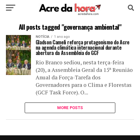
HOME
POLÍTICA
CULTURA
ESPORTE
All posts tagged "governança ambiental"
NOTÍCIA
1 ano ago
EDUCAÇÃO
NOTÍCIA
MUNDO
Gladson Cameli reforça protagonismo do Acre
na agenda climática internacional durante
abertura da Assembleia do GCF
Rio Branco sediou, nesta terça-feira
(20), a Assembleia Geral da 15ª Reunião
Anual da Força-Tarefa dos
Governadores para o Clima e Florestas
(GCF Task Force). O...
MORE POSTS