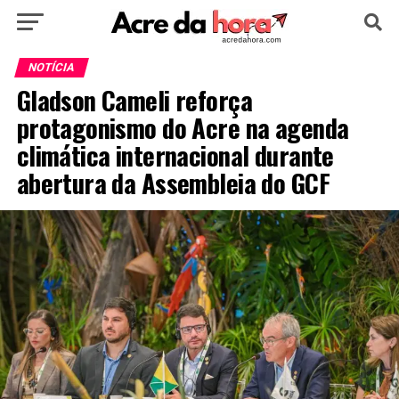
HOME
POLÍTICA
CULTURA
ESPORTE
NOTÍCIA
Gladson Cameli reforça
EDUCAÇÃO
NOTÍCIA
MUNDO
protagonismo do Acre na agenda
climática internacional durante
abertura da Assembleia do GCF