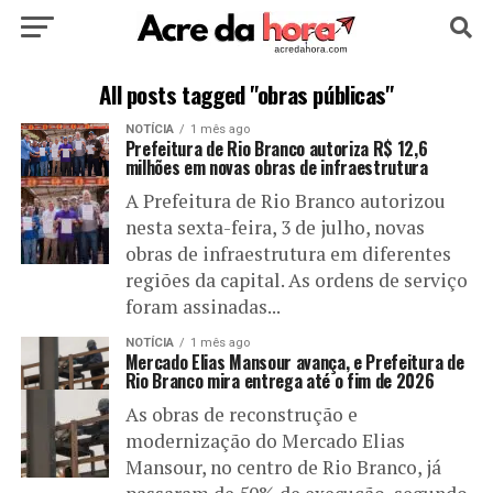
HOME
POLÍTICA
CULTURA
ESPORTE
All posts tagged "obras públicas"
NOTÍCIA
1 mês ago
EDUCAÇÃO
NOTÍCIA
MUNDO
Prefeitura de Rio Branco autoriza R$ 12,6
milhões em novas obras de infraestrutura
A Prefeitura de Rio Branco autorizou
nesta sexta-feira, 3 de julho, novas
obras de infraestrutura em diferentes
regiões da capital. As ordens de serviço
foram assinadas...
NOTÍCIA
1 mês ago
Mercado Elias Mansour avança, e Prefeitura de
Rio Branco mira entrega até o fim de 2026
As obras de reconstrução e
modernização do Mercado Elias
Mansour, no centro de Rio Branco, já