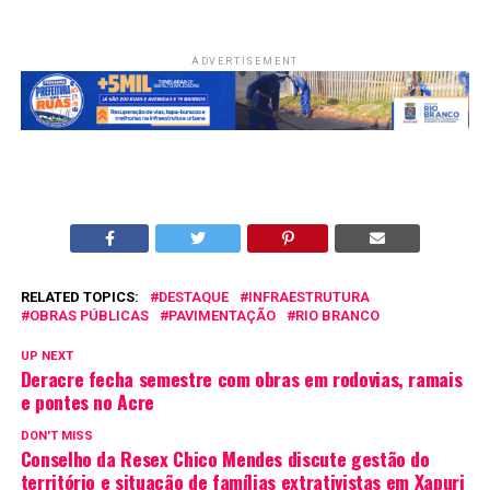
ADVERTISEMENT
RELATED TOPICS:
DESTAQUE
INFRAESTRUTURA
OBRAS PÚBLICAS
PAVIMENTAÇÃO
RIO BRANCO
UP NEXT
Deracre fecha semestre com obras em rodovias, ramais
e pontes no Acre
DON'T MISS
Conselho da Resex Chico Mendes discute gestão do
território e situação de famílias extrativistas em Xapuri