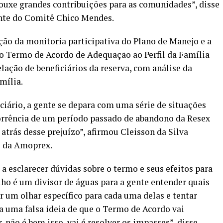
ouxe grandes contribuições para as comunidades”, disse
ente do Comitê Chico Mendes.
ção da monitoria participativa do Plano de Manejo e a
o Termo de Acordo de Adequação ao Perfil da Família
elação de beneficiários da reserva, com análise da
mília.
iário, a gente se depara com uma série de situações
corrência de um período passado de abandono da Resex
 atrás desse prejuízo”, afirmou Cleisson da Silva
e da Amoprex.
a esclarecer dúvidas sobre o termo e seus efeitos para
elho é um divisor de águas para a gente entender quais
ar um olhar específico para cada uma delas e tentar
da uma falsa ideia de que o Termo de Acordo vai
não é bem isso, vai é resolver os impasses”, disse.