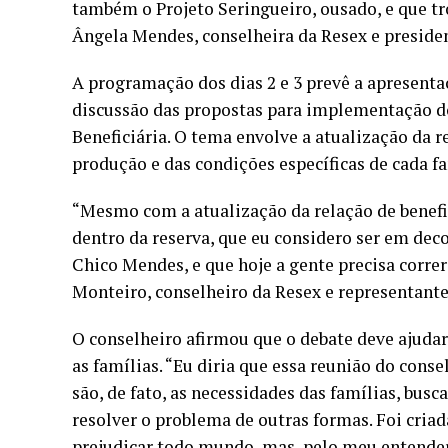
também o Projeto Seringueiro, ousado, e que tr
Ângela Mendes, conselheira da Resex e presid
A programação dos dias 2 e 3 prevê a apresenta
discussão das propostas para implementação d
Beneficiária. O tema envolve a atualização da r
produção e das condições específicas de cada fa
“Mesmo com a atualização da relação de benefic
dentro da reserva, que eu considero ser em de
Chico Mendes, e que hoje a gente precisa correr
Monteiro, conselheiro da Resex e representant
O conselheiro afirmou que o debate deve ajudar 
as famílias. “Eu diria que essa reunião do cons
são, de fato, as necessidades das famílias, busc
resolver o problema de outras formas. Foi cria
prejudicar todo mundo, mas, pelo meu entender, 