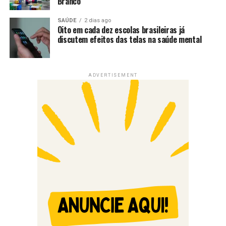
Branco
SAÚDE
2 dias ago
Oito em cada dez escolas brasileiras já
discutem efeitos das telas na saúde mental
ADVERTISEMENT