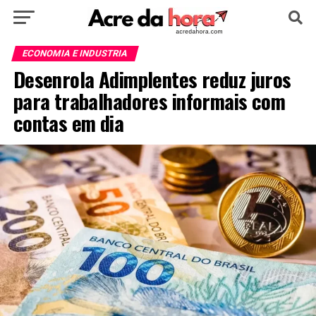
HOME
POLÍTICA
CULTURA
ESPORTE
ECONOMIA E INDUSTRIA
Desenrola Adimplentes reduz juros
EDUCAÇÃO
NOTÍCIA
MUNDO
para trabalhadores informais com
contas em dia