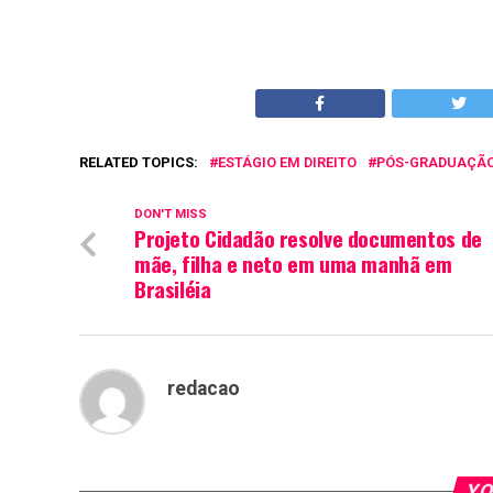
RELATED TOPICS:
ESTÁGIO EM DIREITO
PÓS-GRADUAÇÃ
DON'T MISS
Projeto Cidadão resolve documentos de
mãe, filha e neto em uma manhã em
Brasiléia
redacao
YO