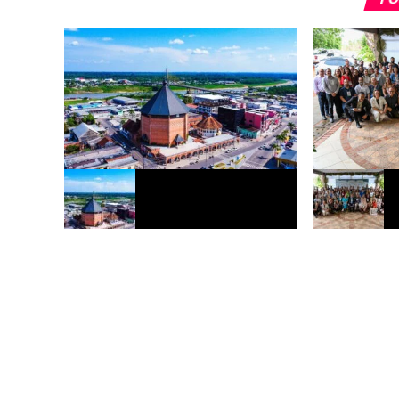
TJAC mantém ordem para Estado
TJAC encerra 
reforçar segurança em escolas de
Planejamento 
Cruzeiro do Sul
com foco no c