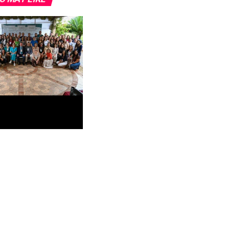
workshop do
Estratégico 2027-2032
idadão