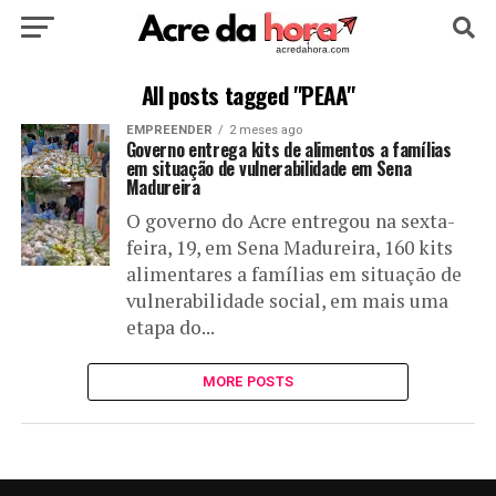
HOME
POLÍTICA
CULTURA
ESPORTE
All posts tagged "PEAA"
EMPREENDER
2 meses ago
EDUCAÇÃO
NOTÍCIA
MUNDO
Governo entrega kits de alimentos a famílias
em situação de vulnerabilidade em Sena
Madureira
O governo do Acre entregou na sexta-
feira, 19, em Sena Madureira, 160 kits
alimentares a famílias em situação de
vulnerabilidade social, em mais uma
etapa do...
MORE POSTS