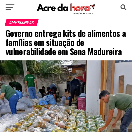
HOME
POLÍTICA
CULTURA
ESPORTE
EMPREENDER
Governo entrega kits de alimentos a
EDUCAÇÃO
NOTÍCIA
MUNDO
famílias em situação de
vulnerabilidade em Sena Madureira