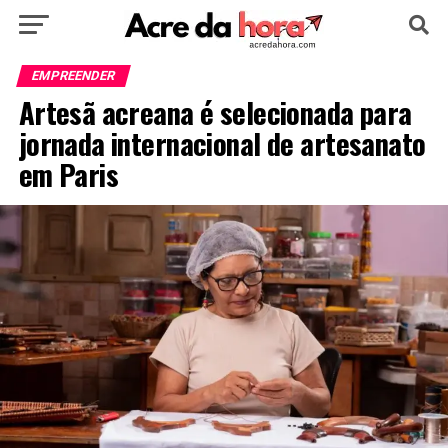
HOME
POLÍTICA
CULTURA
ESPORTE
EMPREENDER
Artesã acreana é selecionada para
EDUCAÇÃO
NOTÍCIA
MUNDO
jornada internacional de artesanato
em Paris