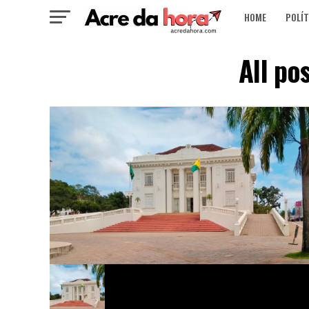
HOME
POLÍT
All po