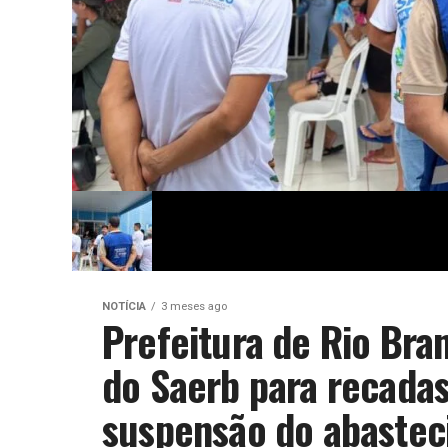
NOTÍCIA
3 meses ago
Prefeitura de Rio Bra
do Saerb para recada
suspensão do abaste