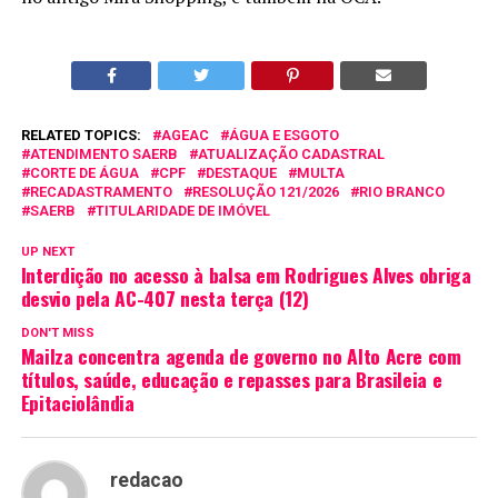
RELATED TOPICS:
AGEAC
ÁGUA E ESGOTO
ATENDIMENTO SAERB
ATUALIZAÇÃO CADASTRAL
CORTE DE ÁGUA
CPF
DESTAQUE
MULTA
RECADASTRAMENTO
RESOLUÇÃO 121/2026
RIO BRANCO
SAERB
TITULARIDADE DE IMÓVEL
UP NEXT
Interdição no acesso à balsa em Rodrigues Alves obriga
desvio pela AC-407 nesta terça (12)
DON'T MISS
Mailza concentra agenda de governo no Alto Acre com
títulos, saúde, educação e repasses para Brasileia e
Epitaciolândia
redacao