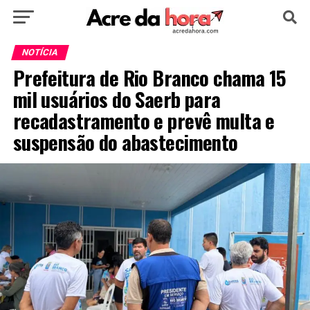
HOME
POLÍTICA
CULTURA
ESPORTE
NOTÍCIA
Prefeitura de Rio Branco chama 15
EDUCAÇÃO
NOTÍCIA
MUNDO
mil usuários do Saerb para
recadastramento e prevê multa e
suspensão do abastecimento