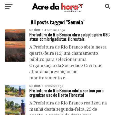
HOME
POLÍTICA
CULTURA
ESPORTE
All posts tagged "Semeia"
NOTÍCIA
4 semanas ago
EDUCAÇÃO
NOTÍCIA
MUNDO
Prefeitura de Rio Branco abre seleção para OSC
atuar com brigadistas florestais
A Prefeitura de Rio Branco abriu nesta
quarta-feira (15) um chamamento
público para selecionar uma
Organização da Sociedade Civil que
atuará na prevenção, no
monitoramento e...
NOTÍCIA
12 meses ago
Prefeitura de Rio Branco adota sorteio para
organizar uso do Horto Florestal
A Prefeitura de Rio Branco realizou na
manhã desta segunda-feira, 25 de