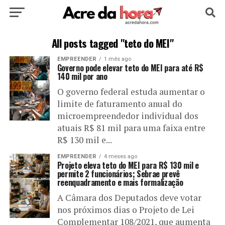
HOME
POLÍTICA
CULTURA
ESPORTE
All posts tagged "teto do MEI"
EMPREENDER
1 mês ago
EDUCAÇÃO
NOTÍCIA
MUNDO
Governo pode elevar teto do MEI para até R$
140 mil por ano
O governo federal estuda aumentar o
limite de faturamento anual do
microempreendedor individual dos
atuais R$ 81 mil para uma faixa entre
R$ 130 mil e...
EMPREENDER
4 meses ago
Projeto eleva teto do MEI para R$ 130 mil e
permite 2 funcionários; Sebrae prevê
reenquadramento e mais formalização
A Câmara dos Deputados deve votar
nos próximos dias o Projeto de Lei
Complementar 108/2021, que aumenta