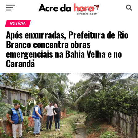
HOME
POLÍTICA
CULTURA
ESPORTE
NOTÍCIA
Após enxurradas, Prefeitura de Rio
EDUCAÇÃO
NOTÍCIA
MUNDO
Branco concentra obras
emergenciais na Bahia Velha e no
Carandá