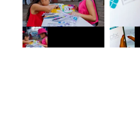
Expoacre 2026 recebe ação de saúde
Pix chega a 2
bucal voltada a crianças e famílias em
bares e resta
Rio Branco