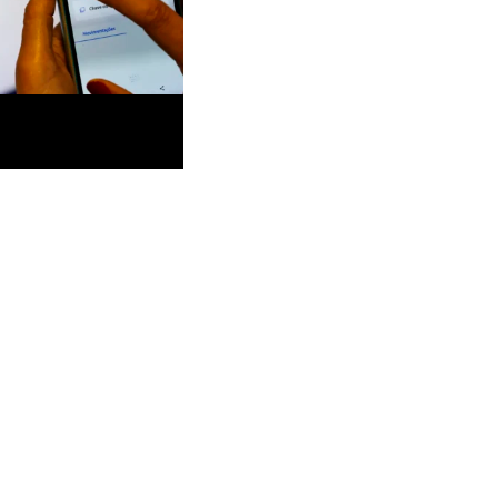
0,5% das vendas em
urantes