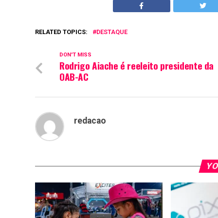
RELATED TOPICS:
DESTAQUE
DON'T MISS
Rodrigo Aiache é reeleito presidente da
OAB-AC
redacao
YO