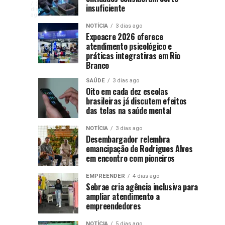
Sebrae
de
rural
ago
ago
Dezessete
2
insuficiente
Rio
dos
dias
pequenos
ago
e
Branco
Jogos
negócios
NOTÍCIA
3 dias ago
prevê
Escolares
Expoacre 2026 oferece
brasileiros
ApexBrasil
atendimento psicológico e
pavimentar
reúne
do
práticas integrativas em Rio
50
300
setor
levam
Branco
quilômetros
estudantes
de
calçados
de
em
SAÚDE
3 dias ago
17
Oito em cada dez escolas
participam,
vias
Cruzeiro
brasileiras já discutem efeitos
entre
com
do
pequenos
das telas na saúde mental
3
tijolos
Sul
e
NOTÍCIA
3 dias ago
maciços
negócios
7
Desembargador relembra
emancipação de Rodrigues Alves
de
à
em encontro com pioneiros
agosto,
de
Argentina
EMPREENDER
4 dias ago
uma
Sebrae cria agência inclusiva para
missão
ampliar atendimento a
e
comercial
empreendedores
na...
NOTÍCIA
5 dias ago