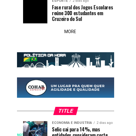
ESPORTE
2 dias ago
Fase rural dos Jogos Escolares
reúne 300 estudantes em
Cruzeiro do Sul
MORE
TITLE
ECONOMIA E INDUSTRIA
2 dias ago
Prefeitura
Fase
NOTÍCIA
ESPORTE
Selic cai para 14%, mas
2
2
entidades consideram corte
dias
dias
NOTÍCIA