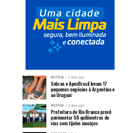
famílias
em
Rio
Branco
NOTÍCIA
2 dias ago
Sebrae e ApexBrasil levam 17
pequenos negócios à Argentina e
ao Uruguai
NOTÍCIA
2 dias ago
Prefeitura de Rio Branco prevê
pavimentar 50 quilômetros de
vias com tijolos maciços